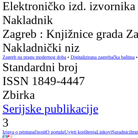
Elektroničko izd. izvornika 
Nakladnik
Zagreb : Knjižnice grada Z
Nakladnički niz
Zagreb na pragu modernog doba
•
Digitalizirana zagrebačka baština
Standardni broj
ISSN 1849-4447
Zbirka
Serijske publikacije
3
Izjava o pristupačnosti
O portalu
Uvjeti korištenja
Linkovi
Suradnici
Imp