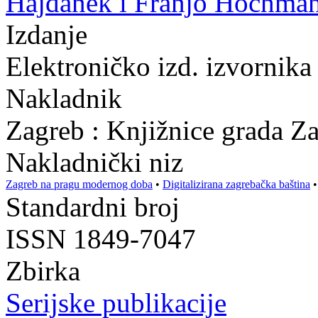
Hajdanek i Franjo Hochman
Izdanje
Elektroničko izd. izvornika 
Nakladnik
Zagreb : Knjižnice grada Z
Nakladnički niz
Zagreb na pragu modernog doba
•
Digitalizirana zagrebačka baština
Standardni broj
ISSN 1849-7047
Zbirka
Serijske publikacije