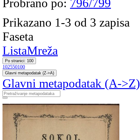
Probrano po:
796/799
Prikazano 1-3 od 3 zapisa
Faseta
Lista
Mreža
Po stranici: 100
10
25
50
100
Glavni metapodatak (Z->A)
Glavni metapodatak (A->Z)