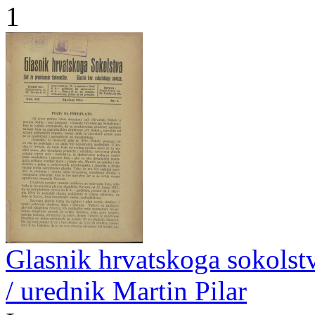
1
Glasnik hrvatskoga sokolstva
/ urednik Martin Pilar