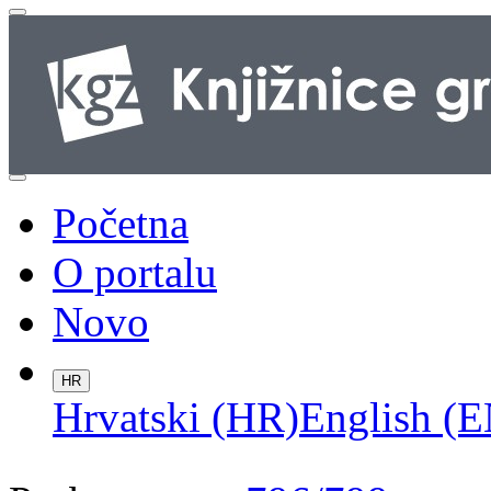
Početna
O portalu
Novo
HR
Hrvatski (HR)
English (E