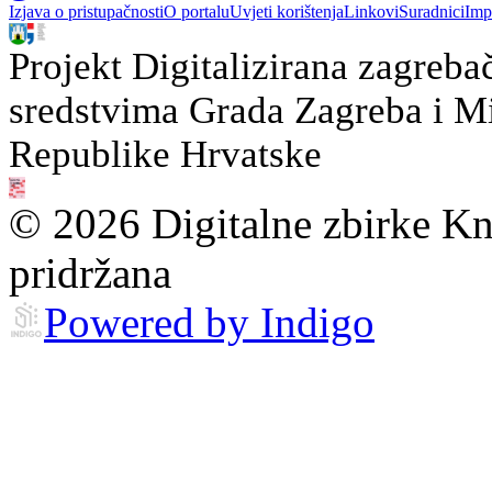
Izjava o pristupačnosti
O portalu
Uvjeti korištenja
Linkovi
Suradnici
Imp
Projekt Digitalizirana zagreba
sredstvima Grada Zagreba i Min
Republike Hrvatske
© 2026 Digitalne zbirke Kn
pridržana
Powered by Indigo