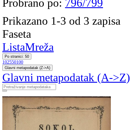
Probrano po:
796/799
Prikazano 1-3 od 3 zapisa
Faseta
Lista
Mreža
Po stranici: 50
10
25
50
100
Glavni metapodatak (Z->A)
Glavni metapodatak (A->Z)