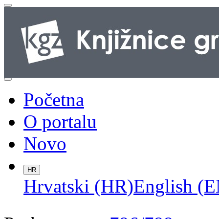
Početna
O portalu
Novo
HR
Hrvatski (HR)
English (E