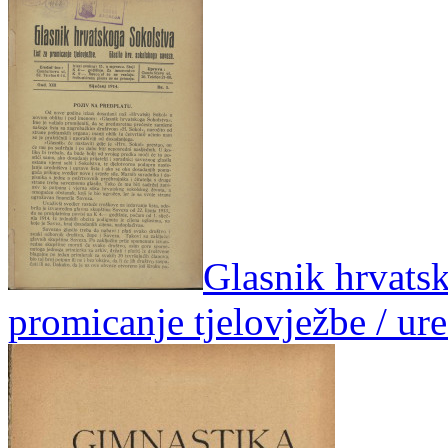
Glasnik hrvatsk
promicanje tjelovježbe / ur