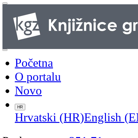
Početna
O portalu
Novo
HR
Hrvatski (HR)
English (E