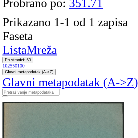
Probrano po:
351.71
Prikazano 1-1 od 1 zapisa
Faseta
Lista
Mreža
Po stranici: 50
10
25
50
100
Glavni metapodatak (A->Z)
Glavni metapodatak (A->Z)