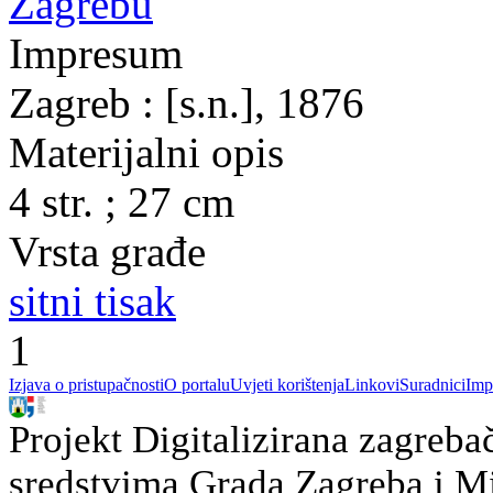
Zagrebu
Impresum
Zagreb : [s.n.], 1876
Materijalni opis
4 str. ; 27 cm
Vrsta građe
sitni tisak
1
Izjava o pristupačnosti
O portalu
Uvjeti korištenja
Linkovi
Suradnici
Imp
Projekt Digitalizirana zagreba
sredstvima Grada Zagreba i Min