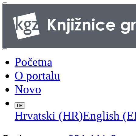
Početna
O portalu
Novo
HR
Hrvatski (HR)
English (E