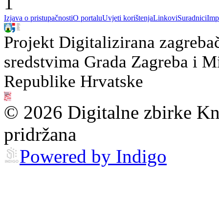
1
Izjava o pristupačnosti
O portalu
Uvjeti korištenja
Linkovi
Suradnici
Imp
Projekt Digitalizirana zagreba
sredstvima Grada Zagreba i Min
Republike Hrvatske
© 2026 Digitalne zbirke Kn
pridržana
Powered by Indigo