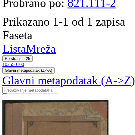
Probrano po:
821.111-2
Prikazano 1-1 od 1 zapisa
Faseta
Lista
Mreža
Po stranici: 25
10
25
50
100
Glavni metapodatak (Z->A)
Glavni metapodatak (A->Z)