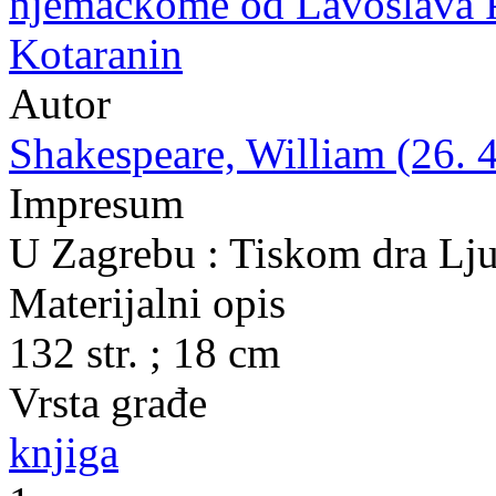
njemačkome od Lavoslava P
Kotaranin
Autor
Shakespeare, William (26. 4
Impresum
U Zagrebu : Tiskom dra Lju
Materijalni opis
132 str. ; 18 cm
Vrsta građe
knjiga