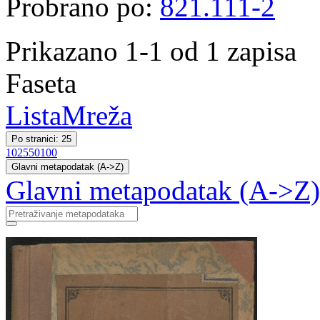
Probrano po:
821.111-2
Prikazano 1-1 od 1 zapisa
Faseta
Lista
Mreža
Po stranici: 25
10
25
50
100
Glavni metapodatak (A->Z)
Glavni metapodatak (A->Z)