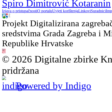
Špiro Dimitrović Kotaranin
Izjava o pristupačnosti
O portalu
Uvjeti korištenja
Linkovi
Suradnici
Imp
Projekt Digitalizirana zagreba
sredstvima Grada Zagreba i Min
Republike Hrvatske
© 2026 Digitalne zbirke Kn
pridržana
Powered by Indigo