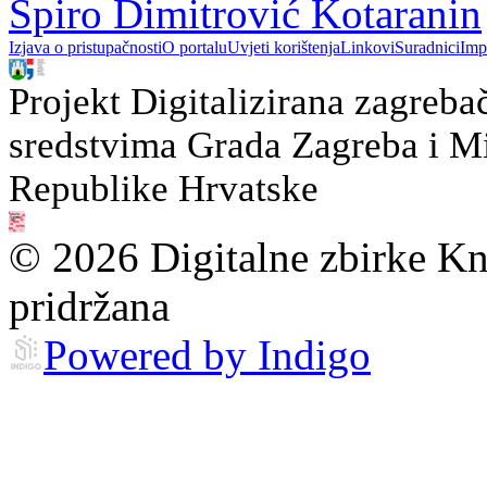
Špiro Dimitrović Kotaranin
Izjava o pristupačnosti
O portalu
Uvjeti korištenja
Linkovi
Suradnici
Imp
Projekt Digitalizirana zagreba
sredstvima Grada Zagreba i Min
Republike Hrvatske
© 2026 Digitalne zbirke Kn
pridržana
Powered by Indigo