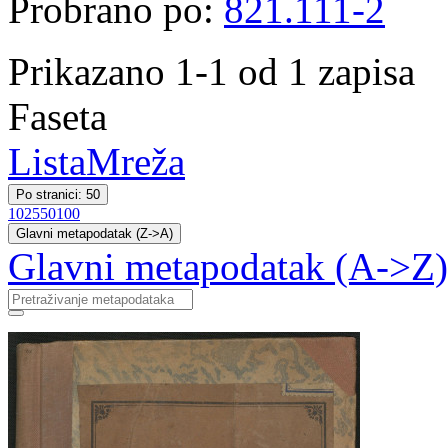
Probrano po:
821.111-2
Prikazano 1-1 od 1 zapisa
Faseta
Lista
Mreža
Po stranici: 50
10
25
50
100
Glavni metapodatak (Z->A)
Glavni metapodatak (A->Z)