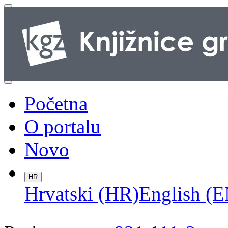
Početna
O portalu
Novo
HR
Hrvatski (HR)
English (E