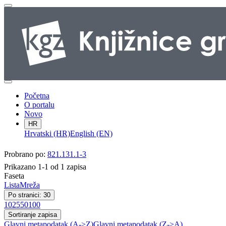
Početna
O portalu
Novo
HR
Hrvatski (HR)
English (EN)
Probrano po:
821.131.1-3
Prikazano 1-1 od 1 zapisa
Faseta
Lista
Mreža
Po stranici: 30
10
25
50
100
Sortiranje zapisa
Glavni metapodatak (A->Z)
Glavni metapodatak (Z->A)