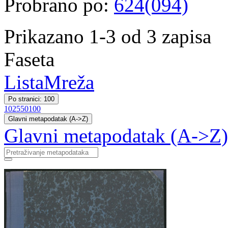
Probrano po:
624(094)
Prikazano 1-3 od 3 zapisa
Faseta
Lista
Mreža
Po stranici: 100
10
25
50
100
Glavni metapodatak (A->Z)
Glavni metapodatak (A->Z)