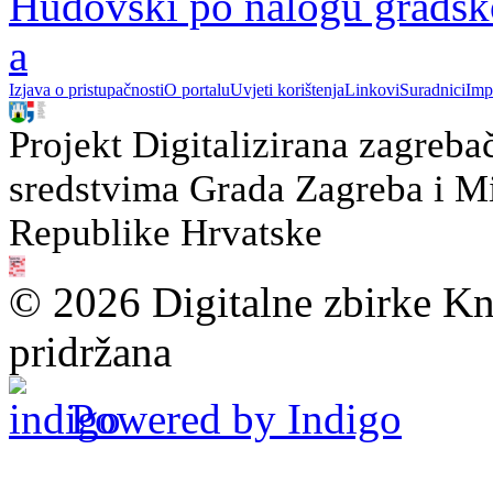
Hudovski po nalogu gradsk
a
Izjava o pristupačnosti
O portalu
Uvjeti korištenja
Linkovi
Suradnici
Imp
Projekt Digitalizirana zagreba
sredstvima Grada Zagreba i Min
Republike Hrvatske
© 2026 Digitalne zbirke Kn
pridržana
Powered by Indigo