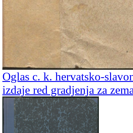
Oglas c. k. hervatsko-slav
izdaje red gradjenja za zema