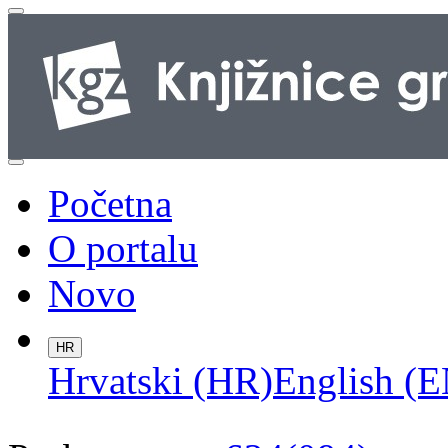
Početna
O portalu
Novo
HR
Hrvatski (HR)
English (E