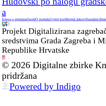
Hudovski po nalogu gradsk
a
Izjava o pristupačnosti
O portalu
Uvjeti korištenja
Linkovi
Suradnici
Imp
Projekt Digitalizirana zagreba
sredstvima Grada Zagreba i Min
Republike Hrvatske
© 2026 Digitalne zbirke Kn
pridržana
Powered by Indigo