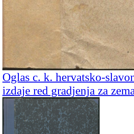
Oglas c. k. hervatsko-slav
izdaje red gradjenja za zema