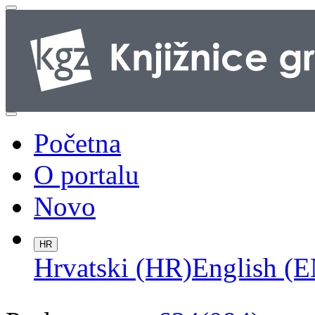
Početna
O portalu
Novo
HR
Hrvatski (HR)
English (E