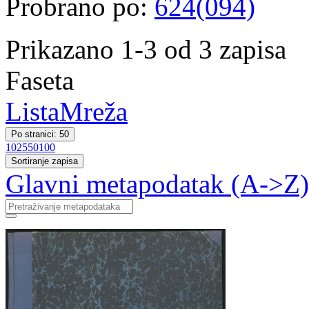
Probrano po:
624(094)
Prikazano 1-3 od 3 zapisa
Faseta
Lista
Mreža
Po stranici: 50
10
25
50
100
Sortiranje zapisa
Glavni metapodatak (A->Z)