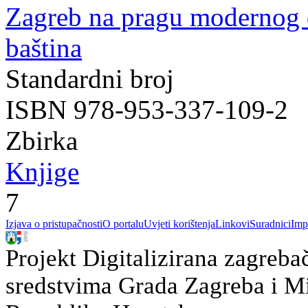
Zagreb na pragu modernog
baština
Standardni broj
ISBN 978-953-337-109-2
Zbirka
Knjige
7
Izjava o pristupačnosti
O portalu
Uvjeti korištenja
Linkovi
Suradnici
Imp
Projekt Digitalizirana zagreba
sredstvima Grada Zagreba i Min