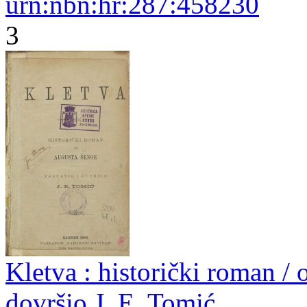
urn:nbn:hr:287:458230
3
Kletva : historički roman / 
dovršio J. E. Tomić