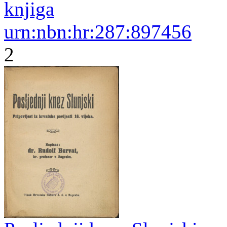
knjiga
urn:nbn:hr:287:897456
2