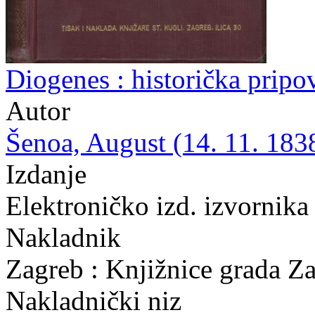
Diogenes : historička pripo
Autor
Šenoa, August (14. 11. 1838
Izdanje
Elektroničko izd. izvornika
Nakladnik
Zagreb : Knjižnice grada Z
Nakladnički niz