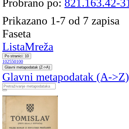
Probrano po:
821.163.42-3
Prikazano 1-7 od 7 zapisa
Faseta
Lista
Mreža
Po stranici: 10
10
25
50
100
Glavni metapodatak (Z->A)
Glavni metapodatak (A->Z)