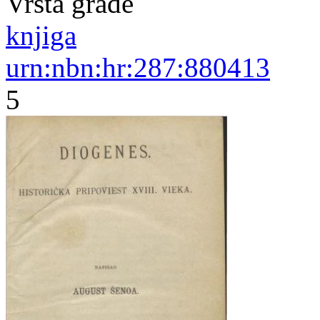
Vrsta građe
knjiga
urn:nbn:hr:287:880413
5