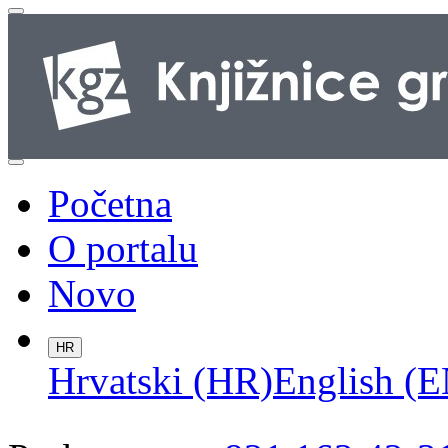
Početna
O portalu
Novo
HR
Hrvatski (HR)
English (E