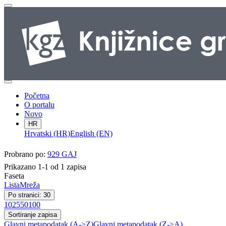
Početna
O portalu
Novo
HR
Hrvatski (HR)
English (EN)
Probrano po:
929 GAJ
Prikazano 1-1 od 1 zapisa
Faseta
Lista
Mreža
Po stranici: 30
10
25
50
100
Sortiranje zapisa
Glavni metapodatak (A->Z)
Glavni metapodatak (Z->A)