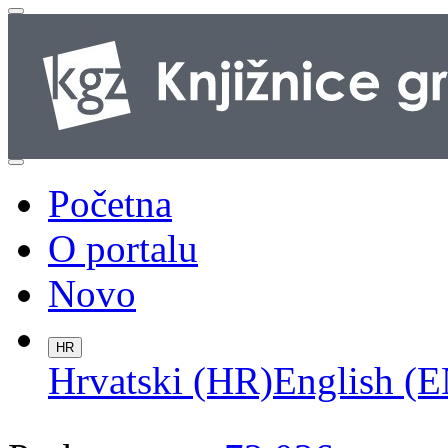
Početna
O portalu
Novo
HR
Hrvatski (HR)
English (E