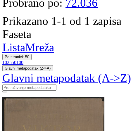
Probrano po:
72.036
Prikazano 1-1 od 1 zapisa
Faseta
Lista
Mreža
Po stranici: 50
10
25
50
100
Glavni metapodatak (Z->A)
Glavni metapodatak (A->Z)