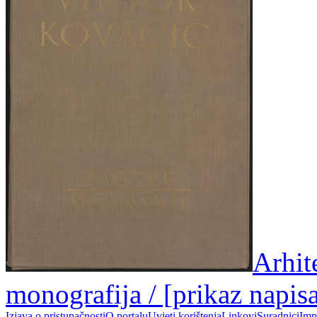
Arhit
monografija / [prikaz napis
Izjava o pristupačnosti
O portalu
Uvjeti korištenja
Linkovi
Suradnici
Imp