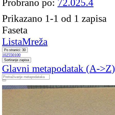
Probrano po:
72.025.4
Prikazano 1-1 od 1 zapisa
Faseta
Lista
Mreža
Po stranici: 30
10
25
50
100
Sortiranje zapisa
Glavni metapodatak (A->Z)