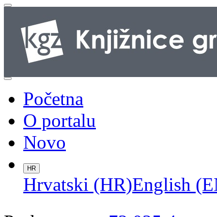
Početna
O portalu
Novo
HR
Hrvatski (HR)
English (E