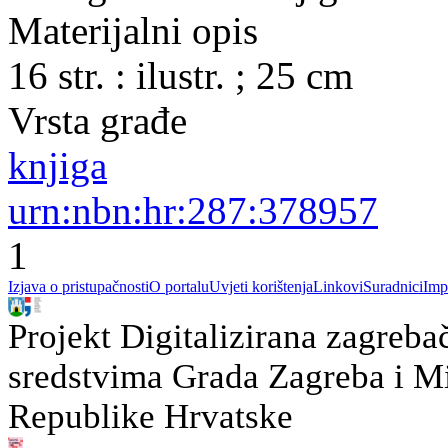
Materijalni opis
16 str. : ilustr. ; 25 cm
Vrsta građe
knjiga
urn:nbn:hr:287:378957
1
Izjava o pristupačnosti
O portalu
Uvjeti korištenja
Linkovi
Suradnici
Imp
Projekt Digitalizirana zagreba
sredstvima Grada Zagreba i Min
Republike Hrvatske