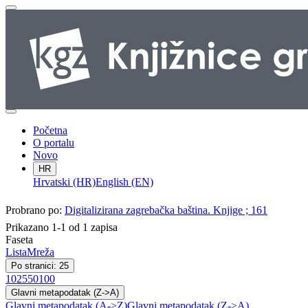
Početna
O portalu
Novo
HR
Hrvatski (HR)
English (EN)
Probrano po:
Digitalizirana zagrebačka baština. Knjige ; 161
Prikazano 1-1 od 1 zapisa
Faseta
Lista
Mreža
Po stranici: 25
10
25
50
100
Glavni metapodatak (Z->A)
Glavni metapodatak (A->Z)
Glavni metapodatak (Z->A)