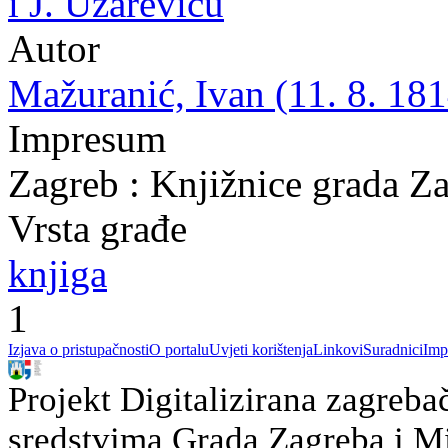
i J. Užareviću
Autor
Mažuranić, Ivan (11. 8. 181
Impresum
Zagreb : Knjižnice grada Z
Vrsta građe
knjiga
1
Izjava o pristupačnosti
O portalu
Uvjeti korištenja
Linkovi
Suradnici
Imp
Projekt Digitalizirana zagreba
sredstvima Grada Zagreba i Min