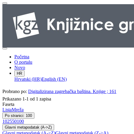
Početna
O portalu
Novo
HR
Hrvatski (HR)
English (EN)
Probrano po:
Digitalizirana zagrebačka baština. Knjige ; 161
Prikazano 1-1 od 1 zapisa
Faseta
Lista
Mreža
Po stranici: 100
10
25
50
100
Glavni metapodatak (A->Z)
Glavni metapodatak (A->Z)
Glavni metapodatak (Z->A)