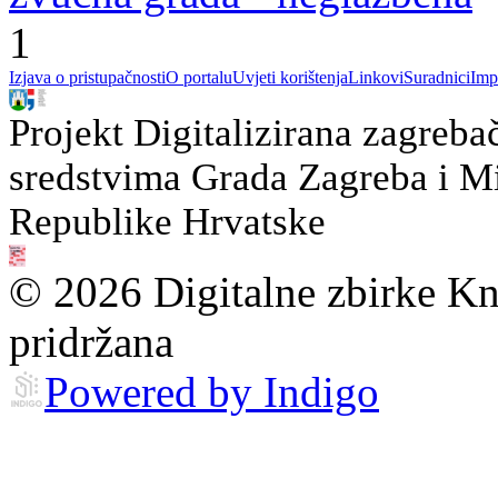
1
Izjava o pristupačnosti
O portalu
Uvjeti korištenja
Linkovi
Suradnici
Imp
Projekt Digitalizirana zagreba
sredstvima Grada Zagreba i Min
Republike Hrvatske
© 2026 Digitalne zbirke Kn
pridržana
Powered by Indigo