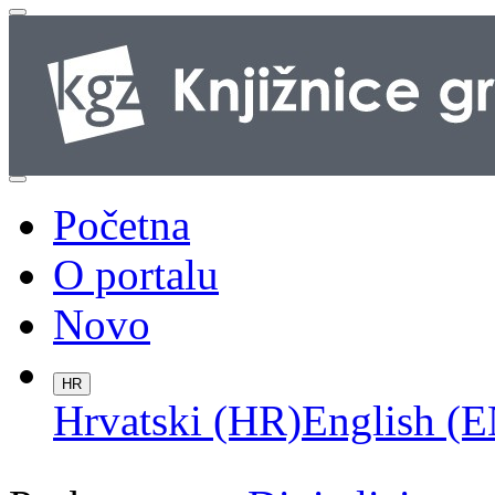
Početna
O portalu
Novo
HR
Hrvatski (HR)
English (E