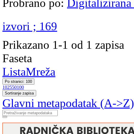
Probrano po:
Digitaliziran
izvori ; 169
Prikazano 1-1 od 1 zapisa
Faseta
Lista
Mreža
Po stranici: 100
10
25
50
100
Sortiranje zapisa
Glavni metapodatak (A->Z)