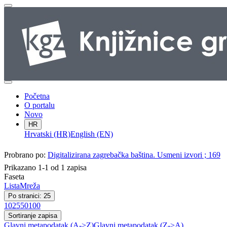
Početna
O portalu
Novo
HR
Hrvatski (HR)
English (EN)
Probrano po:
Digitalizirana zagrebačka baština. Usmeni izvori ; 169
Prikazano 1-1 od 1 zapisa
Faseta
Lista
Mreža
Po stranici: 25
10
25
50
100
Sortiranje zapisa
Glavni metapodatak (A->Z)
Glavni metapodatak (Z->A)