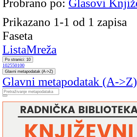
Probrano po:
Glasovi Knjiž
Prikazano 1-1 od 1 zapisa
Faseta
Lista
Mreža
Po stranici: 10
10
25
50
100
Glavni metapodatak (A->Z)
Glavni metapodatak (A->Z)