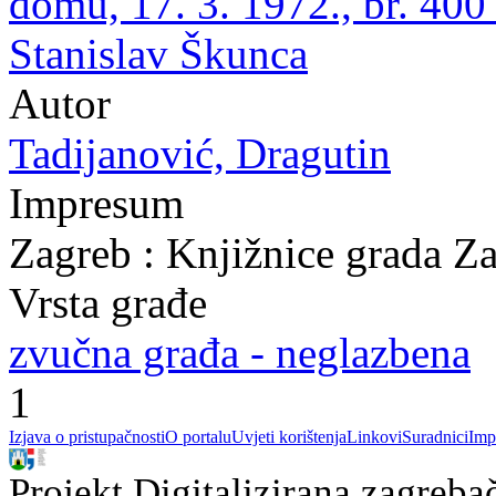
domu, 17. 3. 1972., br. 400
Stanislav Škunca
Autor
Tadijanović, Dragutin
Impresum
Zagreb : Knjižnice grada Z
Vrsta građe
zvučna građa - neglazbena
1
Izjava o pristupačnosti
O portalu
Uvjeti korištenja
Linkovi
Suradnici
Imp
Projekt Digitalizirana zagreba