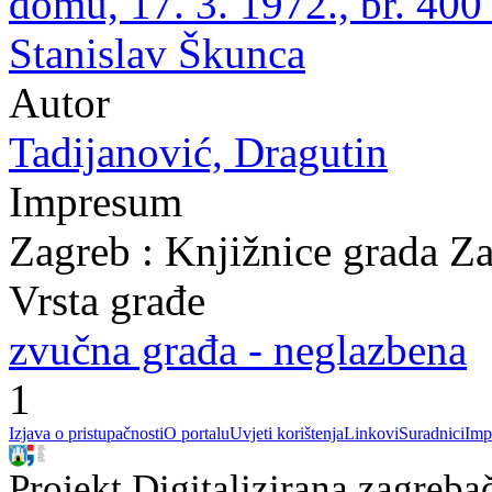
domu, 17. 3. 1972., br. 400
Stanislav Škunca
Autor
Tadijanović, Dragutin
Impresum
Zagreb : Knjižnice grada Z
Vrsta građe
zvučna građa - neglazbena
1
Izjava o pristupačnosti
O portalu
Uvjeti korištenja
Linkovi
Suradnici
Imp
Projekt Digitalizirana zagreba