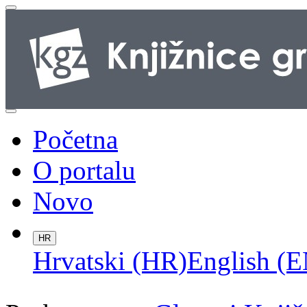
Početna
O portalu
Novo
HR
Hrvatski (HR)
English (E