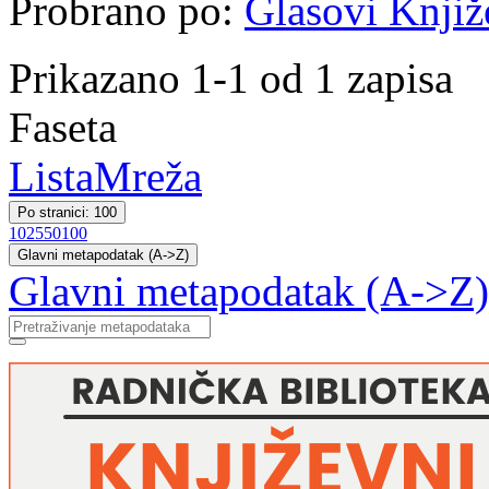
Probrano po:
Glasovi Knjiž
Prikazano 1-1 od 1 zapisa
Faseta
Lista
Mreža
Po stranici: 100
10
25
50
100
Glavni metapodatak (A->Z)
Glavni metapodatak (A->Z)