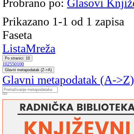
Probrano po:
Glasovi Knjiž
Prikazano 1-1 od 1 zapisa
Faseta
Lista
Mreža
Po stranici: 10
10
25
50
100
Glavni metapodatak (Z->A)
Glavni metapodatak (A->Z)