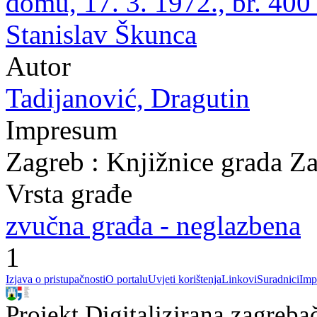
domu, 17. 3. 1972., br. 400
Stanislav Škunca
Autor
Tadijanović, Dragutin
Impresum
Zagreb : Knjižnice grada Z
Vrsta građe
zvučna građa - neglazbena
1
Izjava o pristupačnosti
O portalu
Uvjeti korištenja
Linkovi
Suradnici
Imp
Projekt Digitalizirana zagreba