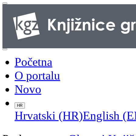
Početna
O portalu
Novo
HR
Hrvatski (HR)
English (E