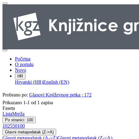
Početna
O portalu
Novo
HR
Hrvatski (HR)
English (EN)
Probrano po:
Glasovi Književnog petka ; 172
Prikazano 1-1 od 1 zapisa
Faseta
Lista
Mreža
Po stranici: 100
10
25
50
100
Glavni metapodatak (Z->A)
Glavni metapodatak (A->Z)
Glavni metapodatak (Z->A)