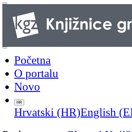
Početna
O portalu
Novo
HR
Hrvatski (HR)
English (E