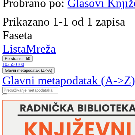
Probrano po:
Glasovi Knjiž
Prikazano 1-1 od 1 zapisa
Faseta
Lista
Mreža
Po stranici: 50
10
25
50
100
Glavni metapodatak (Z->A)
Glavni metapodatak (A->Z)