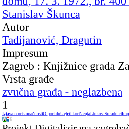
domu, 17. 3. 1972., br. 400
Stanislav Škunca
Autor
Tadijanović, Dragutin
Impresum
Zagreb : Knjižnice grada Z
Vrsta građe
zvučna građa - neglazbena
1
Izjava o pristupačnosti
O portalu
Uvjeti korištenja
Linkovi
Suradnici
Imp
Projekt Digitalizirana zagreba