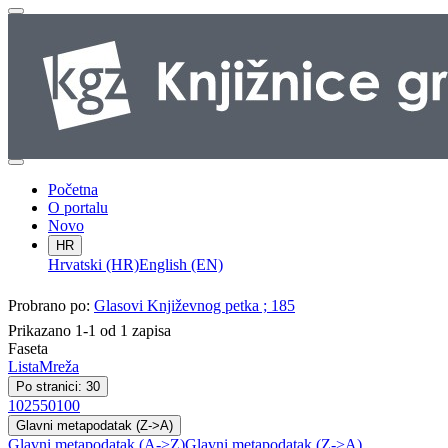
Početna
O portalu
Novo
HR
Hrvatski (HR)
English (EN)
Probrano po:
Glasovi Književnog petka ; 185
Prikazano 1-1 od 1 zapisa
Faseta
Lista
Mreža
Po stranici: 30
10
25
50
100
Glavni metapodatak (Z->A)
Glavni metapodatak (A->Z)
Glavni metapodatak (Z->A)