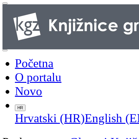
Početna
O portalu
Novo
HR
Hrvatski (HR)
English (E