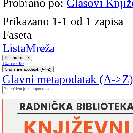
Probrano po:
Glasovi Knjiž
Prikazano 1-1 od 1 zapisa
Faseta
Lista
Mreža
Po stranici: 25
10
25
50
100
Glavni metapodatak (A->Z)
Glavni metapodatak (A->Z)