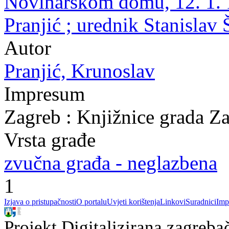
Novinarskom domu, 12. 1. 1
Pranjić ; urednik Stanislav
Autor
Pranjić, Krunoslav
Impresum
Zagreb : Knjižnice grada Z
Vrsta građe
zvučna građa - neglazbena
1
Izjava o pristupačnosti
O portalu
Uvjeti korištenja
Linkovi
Suradnici
Imp
Projekt Digitalizirana zagreba