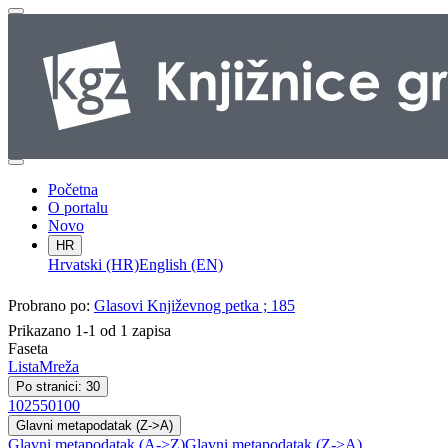
Početna
O portalu
Novo
HR
Hrvatski (HR)
English (EN)
Probrano po:
Glasovi Književnog petka ; 185
Prikazano 1-1 od 1 zapisa
Faseta
Lista
Mreža
Po stranici: 30
10
25
50
100
Glavni metapodatak (Z->A)
Glavni metapodatak (A->Z)
Glavni metapodatak (Z->A)