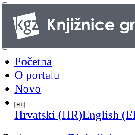
Početna
O portalu
Novo
HR
Hrvatski (HR)
English (E