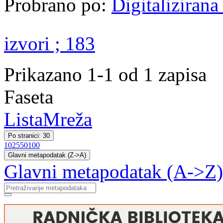
Probrano po:
Digitaliziran
izvori ; 183
Prikazano 1-1 od 1 zapisa
Faseta
Lista
Mreža
Po stranici: 30
10
25
50
100
Glavni metapodatak (Z->A)
Glavni metapodatak (A->Z)