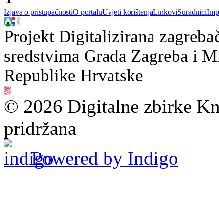
Izjava o pristupačnosti
O portalu
Uvjeti korištenja
Linkovi
Suradnici
Imp
Projekt Digitalizirana zagreba
sredstvima Grada Zagreba i Min
Republike Hrvatske
© 2026 Digitalne zbirke Kn
pridržana
Powered by Indigo