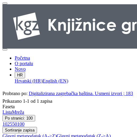
Početna
O portalu
Novo
HR
Hrvatski (HR)
English (EN)
Probrano po:
Digitalizirana zagrebačka baština. Usmeni izvori ; 183
Prikazano 1-1 od 1 zapisa
Faseta
Lista
Mreža
Po stranici: 100
10
25
50
100
Sortiranje zapisa
Glavni metapodatak (A->Z)
Glavni metapodatak (Z->A)