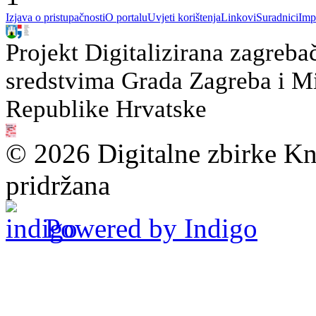
Izjava o pristupačnosti
O portalu
Uvjeti korištenja
Linkovi
Suradnici
Imp
Projekt Digitalizirana zagreba
sredstvima Grada Zagreba i Min
Republike Hrvatske
© 2026 Digitalne zbirke Kn
pridržana
Powered by Indigo