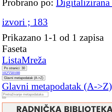
Probrano po:
Digitaliziran
izvori ; 183
Prikazano 1-1 od 1 zapisa
Faseta
Lista
Mreža
Po stranici: 30
10
25
50
100
Glavni metapodatak (A->Z)
Glavni metapodatak (A->Z)