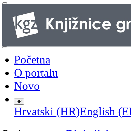
Početna
O portalu
Novo
HR
Hrvatski (HR)
English (E