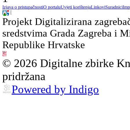
Izjava o pristupačnosti
O portalu
Uvjeti korištenja
Linkovi
Suradnici
Imp
Projekt Digitalizirana zagreba
sredstvima Grada Zagreba i Min
Republike Hrvatske
© 2026 Digitalne zbirke Kn
pridržana
Powered by Indigo