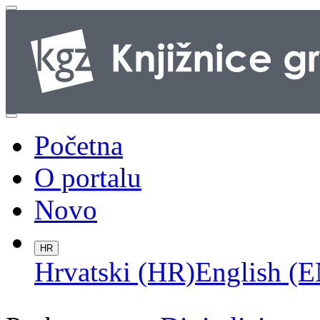
Početna
O portalu
Novo
HR
Hrvatski (HR)
English (E