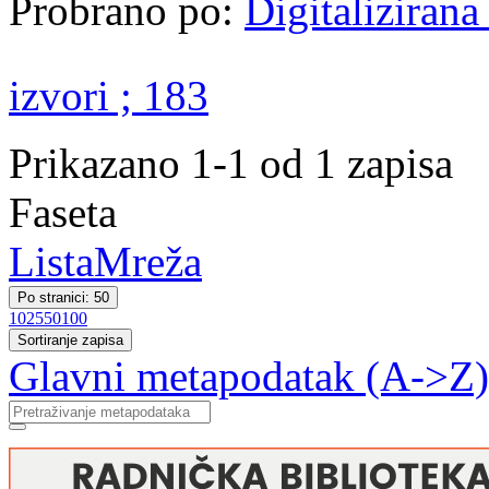
Probrano po:
Digitaliziran
izvori ; 183
Prikazano 1-1 od 1 zapisa
Faseta
Lista
Mreža
Po stranici: 50
10
25
50
100
Sortiranje zapisa
Glavni metapodatak (A->Z)