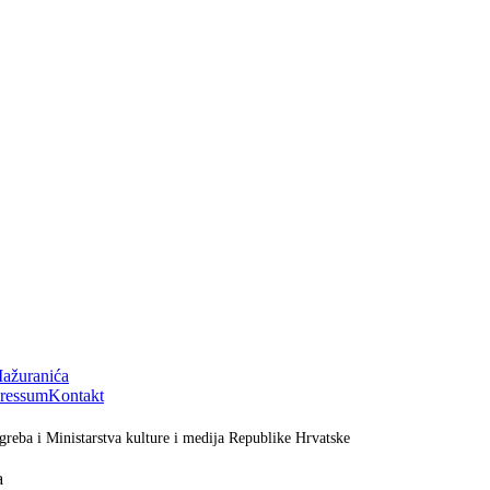
Mažuranića
ressum
Kontakt
greba i Ministarstva kulture i medija Republike Hrvatske
a