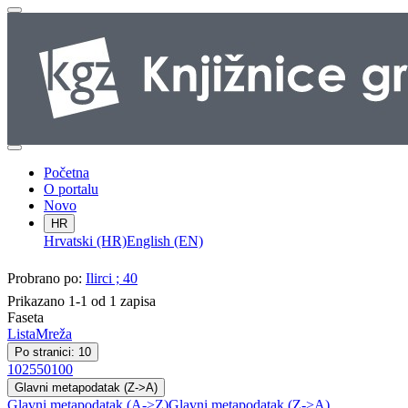
Početna
O portalu
Novo
HR
Hrvatski (HR)
English (EN)
Probrano po:
Ilirci ; 40
Prikazano 1-1 od 1 zapisa
Faseta
Lista
Mreža
Po stranici: 10
10
25
50
100
Glavni metapodatak (Z->A)
Glavni metapodatak (A->Z)
Glavni metapodatak (Z->A)