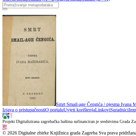
Smrt Smail-age Čengića / pjesma Ivana 
Izjava o pristupačnosti
O portalu
Uvjeti korištenja
Linkovi
Suradnici
Imp
Projekt Digitalizirana zagrebačka baština sufinanciran je sredstvima Grada Za
© 2026 Digitalne zbirke Knjižnica grada Zagreba Sva prava pridržan