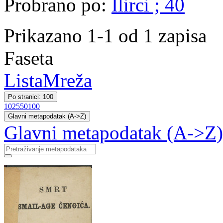
Probrano po:
Ilirci ; 40
Prikazano 1-1 od 1 zapisa
Faseta
Lista
Mreža
Po stranici: 100
10
25
50
100
Glavni metapodatak (A->Z)
Glavni metapodatak (A->Z)