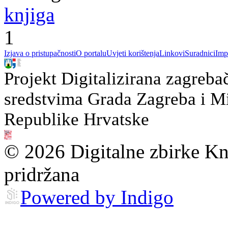
knjiga
1
Izjava o pristupačnosti
O portalu
Uvjeti korištenja
Linkovi
Suradnici
Imp
Projekt Digitalizirana zagreba
sredstvima Grada Zagreba i Min
Republike Hrvatske
© 2026 Digitalne zbirke Kn
pridržana
Powered by Indigo