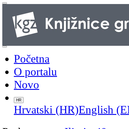
Početna
O portalu
Novo
HR
Hrvatski (HR)
English (E