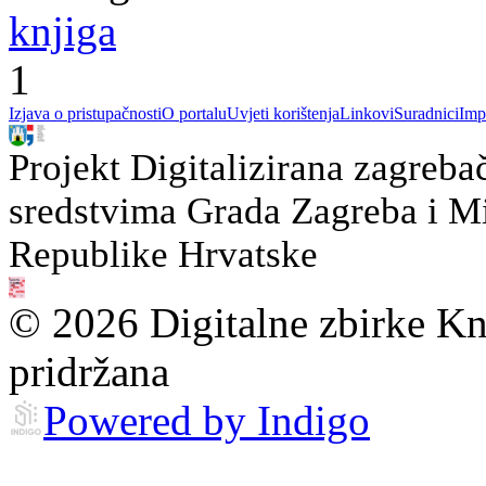
knjiga
1
Izjava o pristupačnosti
O portalu
Uvjeti korištenja
Linkovi
Suradnici
Imp
Projekt Digitalizirana zagreba
sredstvima Grada Zagreba i Min
Republike Hrvatske
© 2026 Digitalne zbirke Kn
pridržana
Powered by Indigo