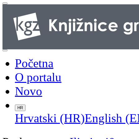
Početna
O portalu
Novo
HR
Hrvatski (HR)
English (E