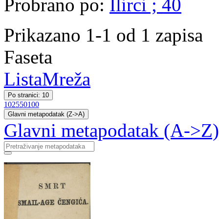
Probrano po:
Ilirci ; 40
Prikazano 1-1 od 1 zapisa
Faseta
Lista
Mreža
Po stranici: 10
10
25
50
100
Glavni metapodatak (Z->A)
Glavni metapodatak (A->Z)