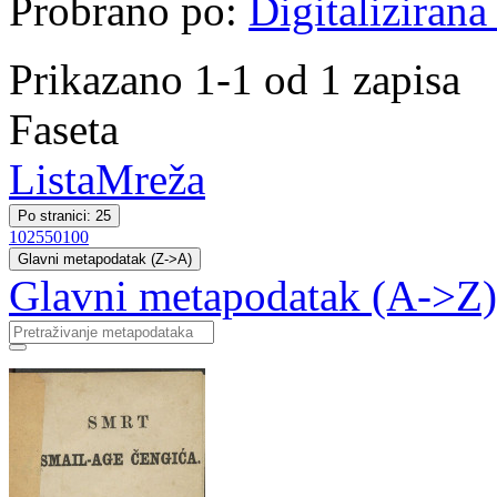
Probrano po:
Digitalizirana
Prikazano 1-1 od 1 zapisa
Faseta
Lista
Mreža
Po stranici: 25
10
25
50
100
Glavni metapodatak (Z->A)
Glavni metapodatak (A->Z)