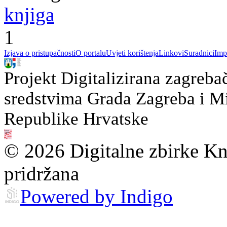
knjiga
1
Izjava o pristupačnosti
O portalu
Uvjeti korištenja
Linkovi
Suradnici
Imp
Projekt Digitalizirana zagreba
sredstvima Grada Zagreba i Min
Republike Hrvatske
© 2026 Digitalne zbirke Kn
pridržana
Powered by Indigo