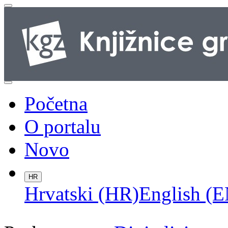
Početna
O portalu
Novo
HR
Hrvatski (HR)
English (E