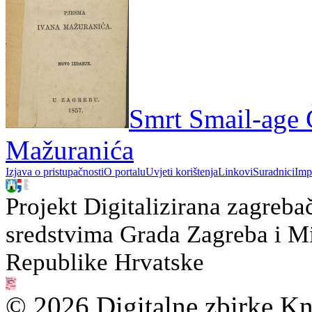
Smrt Smail-age 
Mažuranića
Izjava o pristupačnosti
O portalu
Uvjeti korištenja
Linkovi
Suradnici
Imp
Projekt Digitalizirana zagreba
sredstvima Grada Zagreba i Min
Republike Hrvatske
© 2026 Digitalne zbirke Kn