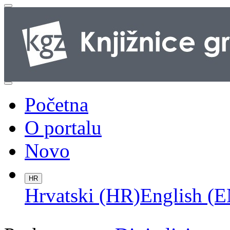
Početna
O portalu
Novo
HR
Hrvatski (HR)
English (E