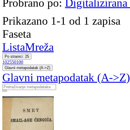
Probrano po:
Digitalizirana
Prikazano 1-1 od 1 zapisa
Faseta
Lista
Mreža
Po stranici: 25
10
25
50
100
Glavni metapodatak (A->Z)
Glavni metapodatak (A->Z)