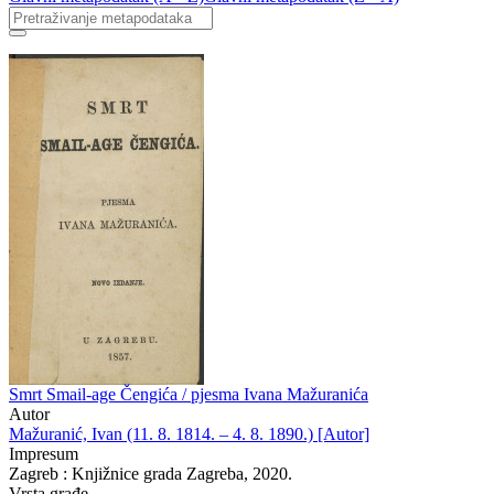
Smrt Smail-age Čengića / pjesma Ivana Mažuranića
Autor
Mažuranić, Ivan (11. 8. 1814. – 4. 8. 1890.) [Autor]
Impresum
Zagreb : Knjižnice grada Zagreba, 2020.
Vrsta građe