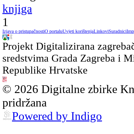
knjiga
1
Izjava o pristupačnosti
O portalu
Uvjeti korištenja
Linkovi
Suradnici
Imp
Projekt Digitalizirana zagreba
sredstvima Grada Zagreba i Min
Republike Hrvatske
© 2026 Digitalne zbirke Kn
pridržana
Powered by Indigo