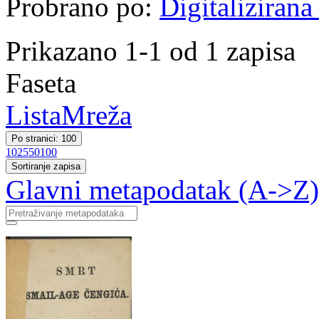
Probrano po:
Digitalizirana
Prikazano 1-1 od 1 zapisa
Faseta
Lista
Mreža
Po stranici: 100
10
25
50
100
Sortiranje zapisa
Glavni metapodatak (A->Z)