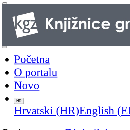
Početna
O portalu
Novo
HR
Hrvatski (HR)
English (E