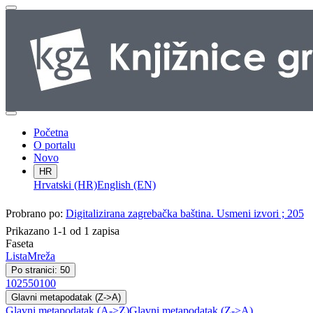
Početna
O portalu
Novo
HR
Hrvatski (HR)
English (EN)
Probrano po:
Digitalizirana zagrebačka baština. Usmeni izvori ; 205
Prikazano 1-1 od 1 zapisa
Faseta
Lista
Mreža
Po stranici: 50
10
25
50
100
Glavni metapodatak (Z->A)
Glavni metapodatak (A->Z)
Glavni metapodatak (Z->A)