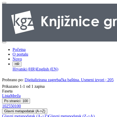
Početna
O portalu
Novo
HR
Hrvatski (HR)
English (EN)
Probrano po:
Digitalizirana zagrebačka baština. Usmeni izvori ; 205
Prikazano 1-1 od 1 zapisa
Faseta
Lista
Mreža
Po stranici: 100
10
25
50
100
Glavni metapodatak (A->Z)
Glavni metapodatak (A->Z)
Glavni metapodatak (Z->A)