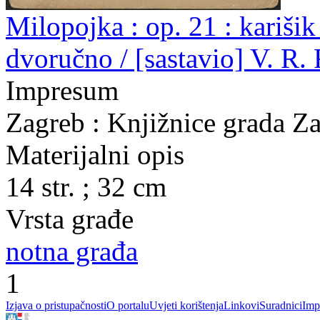
Milopojka : op. 21 : karišik
dvoručno / [sastavio] V. R.
Impresum
Zagreb : Knjižnice grada Z
Materijalni opis
14 str. ; 32 cm
Vrsta građe
notna građa
1
Izjava o pristupačnosti
O portalu
Uvjeti korištenja
Linkovi
Suradnici
Imp