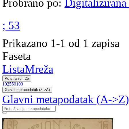
Probrano po:
Digitalizirana
; 53
Prikazano 1-1 od 1 zapisa
Faseta
Lista
Mreža
Po stranici: 25
10
25
50
100
Glavni metapodatak (Z->A)
Glavni metapodatak (A->Z)