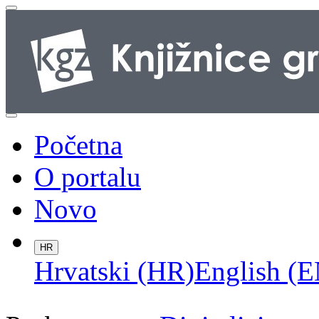
Početna
O portalu
Novo
HR
Hrvatski (HR)
English (E