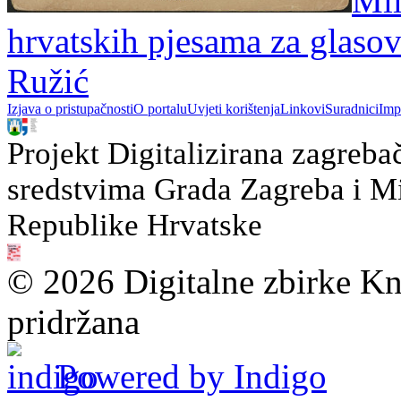
Mil
hrvatskih pjesama za glasov
Ružić
Izjava o pristupačnosti
O portalu
Uvjeti korištenja
Linkovi
Suradnici
Imp
Projekt Digitalizirana zagreba
sredstvima Grada Zagreba i Min
Republike Hrvatske
© 2026 Digitalne zbirke Kn
pridržana
Powered by Indigo