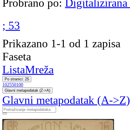
Probrano po:
Digitalizirana
; 53
Prikazano 1-1 od 1 zapisa
Faseta
Lista
Mreža
Po stranici: 25
10
25
50
100
Glavni metapodatak (Z->A)
Glavni metapodatak (A->Z)