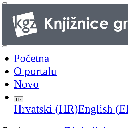
Početna
O portalu
Novo
HR
Hrvatski (HR)
English (E