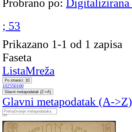
Probrano po:
Digitalizirana
; 53
Prikazano 1-1 od 1 zapisa
Faseta
Lista
Mreža
Po stranici: 10
10
25
50
100
Glavni metapodatak (Z->A)
Glavni metapodatak (A->Z)