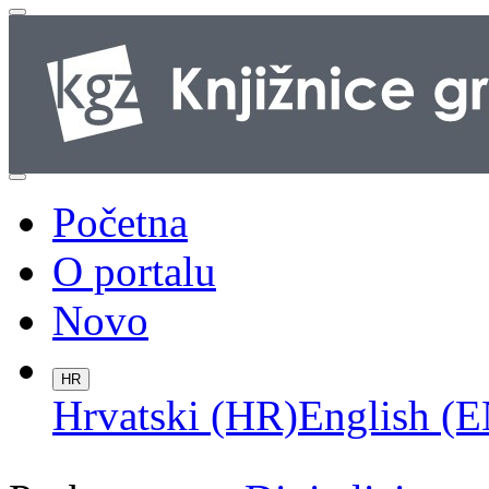
Početna
O portalu
Novo
HR
Hrvatski (HR)
English (E