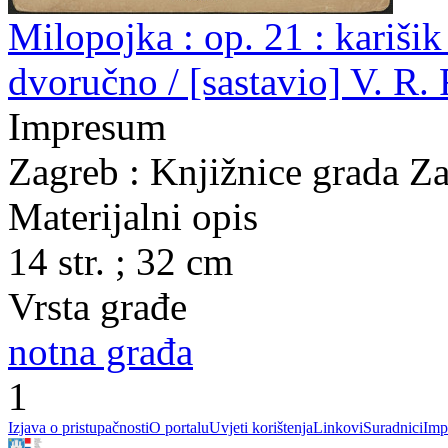
Milopojka : op. 21 : karišik
dvoručno / [sastavio] V. R.
Impresum
Zagreb : Knjižnice grada Z
Materijalni opis
14 str. ; 32 cm
Vrsta građe
notna građa
1
Izjava o pristupačnosti
O portalu
Uvjeti korištenja
Linkovi
Suradnici
Imp