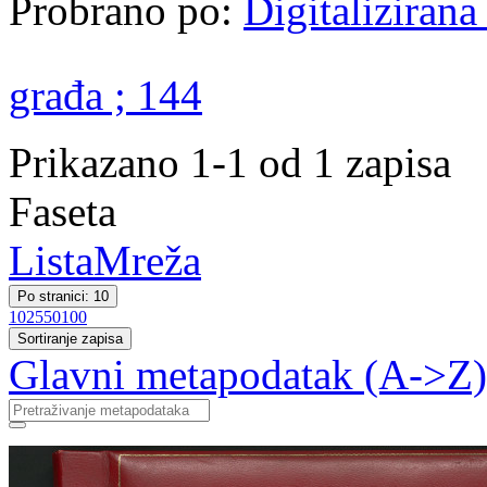
Probrano po:
Digitalizirana
građa ; 144
Prikazano 1-1 od 1 zapisa
Faseta
Lista
Mreža
Po stranici: 10
10
25
50
100
Sortiranje zapisa
Glavni metapodatak (A->Z)