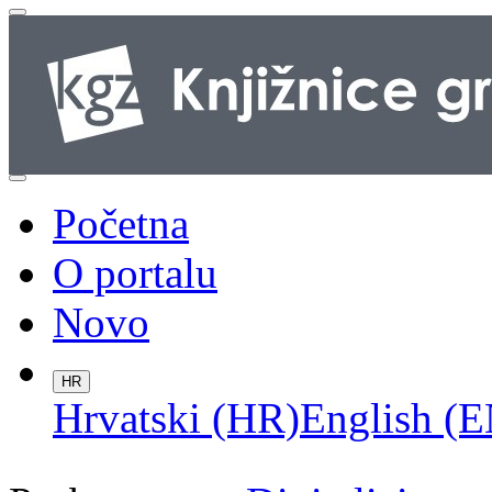
Početna
O portalu
Novo
HR
Hrvatski (HR)
English (E