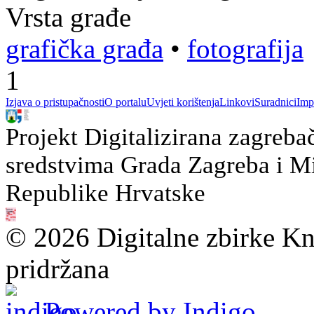
Vrsta građe
grafička građa
•
fotografija
1
Izjava o pristupačnosti
O portalu
Uvjeti korištenja
Linkovi
Suradnici
Imp
Projekt Digitalizirana zagreba
sredstvima Grada Zagreba i Min
Republike Hrvatske
© 2026 Digitalne zbirke Kn
pridržana
Powered by Indigo