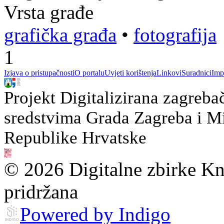
Vrsta građe
grafička građa
•
fotografija
1
Izjava o pristupačnosti
O portalu
Uvjeti korištenja
Linkovi
Suradnici
Imp
Projekt Digitalizirana zagreba
sredstvima Grada Zagreba i Min
Republike Hrvatske
© 2026 Digitalne zbirke Kn
pridržana
Powered by Indigo