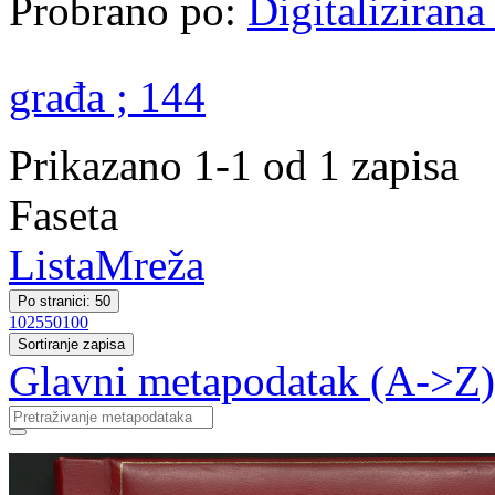
Probrano po:
Digitalizirana
građa ; 144
Prikazano 1-1 od 1 zapisa
Faseta
Lista
Mreža
Po stranici: 50
10
25
50
100
Sortiranje zapisa
Glavni metapodatak (A->Z)