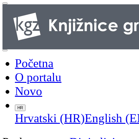
Početna
O portalu
Novo
HR
Hrvatski (HR)
English (E