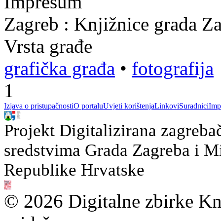
Impresum
Zagreb : Knjižnice grada Z
Vrsta građe
grafička građa
•
fotografija
1
Izjava o pristupačnosti
O portalu
Uvjeti korištenja
Linkovi
Suradnici
Imp
Projekt Digitalizirana zagreba
sredstvima Grada Zagreba i Min
Republike Hrvatske
© 2026 Digitalne zbirke Kn