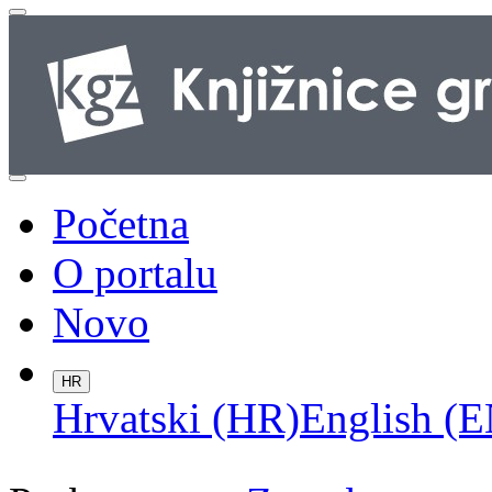
Početna
O portalu
Novo
HR
Hrvatski (HR)
English (E