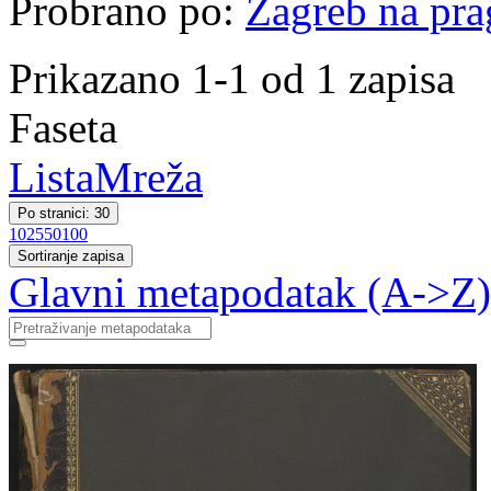
Probrano po:
Zagreb na pr
Prikazano 1-1 od 1 zapisa
Faseta
Lista
Mreža
Po stranici: 30
10
25
50
100
Sortiranje zapisa
Glavni metapodatak (A->Z)