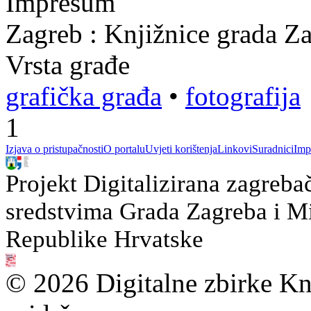
Impresum
Zagreb : Knjižnice grada Z
Vrsta građe
grafička građa
•
fotografija
1
Izjava o pristupačnosti
O portalu
Uvjeti korištenja
Linkovi
Suradnici
Imp
Projekt Digitalizirana zagreba
sredstvima Grada Zagreba i Min
Republike Hrvatske
© 2026 Digitalne zbirke Kn