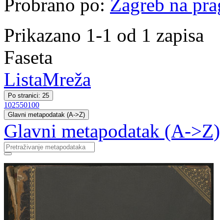
Probrano po:
Zagreb na pr
Prikazano 1-1 od 1 zapisa
Faseta
Lista
Mreža
Po stranici: 25
10
25
50
100
Glavni metapodatak (A->Z)
Glavni metapodatak (A->Z)