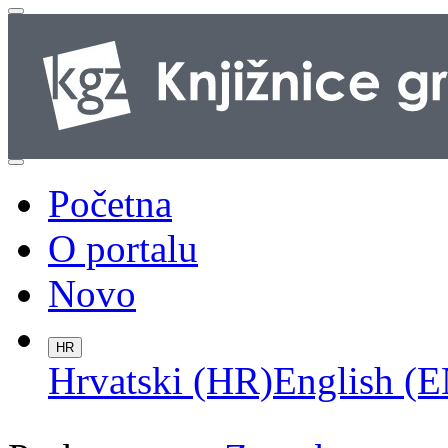
Početna
O portalu
Novo
HR
Hrvatski (HR)
English (E