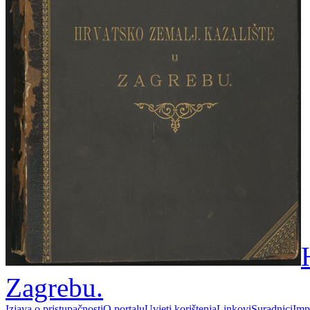
Zagrebu.
Izjava o pristupačnosti
O portalu
Uvjeti korištenja
Linkovi
Suradnici
Imp