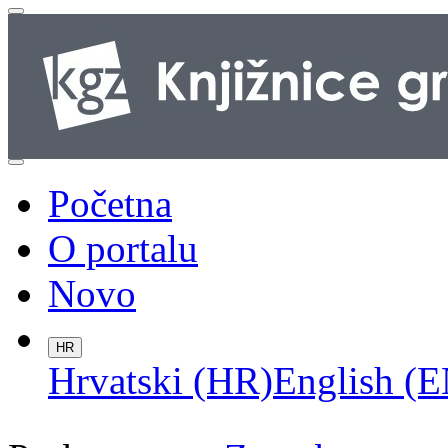
Početna
O portalu
Novo
HR
Hrvatski (HR)
English (E