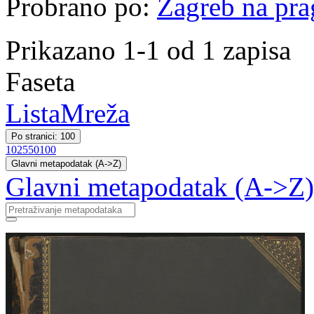
Probrano po:
Zagreb na pr
Prikazano 1-1 od 1 zapisa
Faseta
Lista
Mreža
Po stranici: 100
10
25
50
100
Glavni metapodatak (A->Z)
Glavni metapodatak (A->Z)