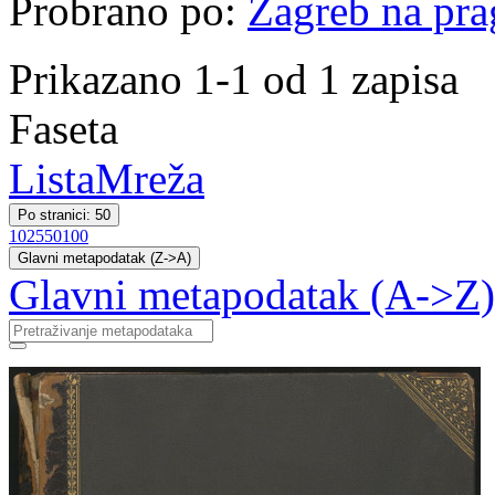
Probrano po:
Zagreb na pr
Prikazano 1-1 od 1 zapisa
Faseta
Lista
Mreža
Po stranici: 50
10
25
50
100
Glavni metapodatak (Z->A)
Glavni metapodatak (A->Z)