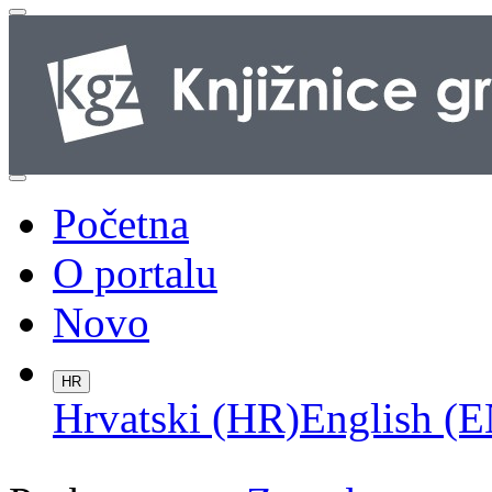
Početna
O portalu
Novo
HR
Hrvatski (HR)
English (E