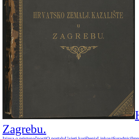
Zagrebu.
Izjava o pristupačnosti
O portalu
Uvjeti korištenja
Linkovi
Suradnici
Imp