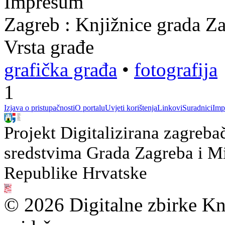
Impresum
Zagreb : Knjižnice grada Z
Vrsta građe
grafička građa
•
fotografija
1
Izjava o pristupačnosti
O portalu
Uvjeti korištenja
Linkovi
Suradnici
Imp
Projekt Digitalizirana zagreba
sredstvima Grada Zagreba i Min
Republike Hrvatske
© 2026 Digitalne zbirke Kn