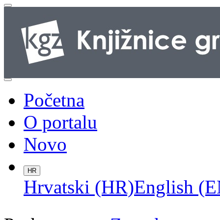
Početna
O portalu
Novo
HR
Hrvatski (HR)
English (E