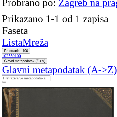
Probrano po:
Zagreb na pr
Prikazano 1-1 od 1 zapisa
Faseta
Lista
Mreža
Po stranici: 100
10
25
50
100
Glavni metapodatak (Z->A)
Glavni metapodatak (A->Z)