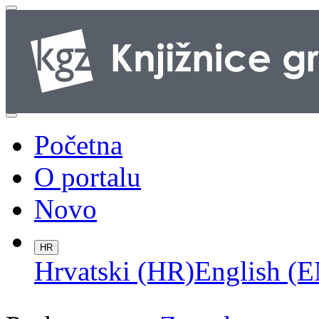
Početna
O portalu
Novo
HR
Hrvatski (HR)
English (E