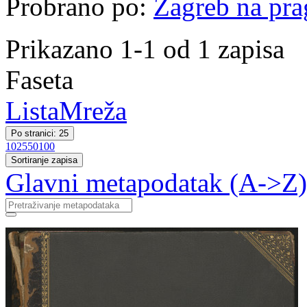
Probrano po:
Zagreb na pr
Prikazano 1-1 od 1 zapisa
Faseta
Lista
Mreža
Po stranici: 25
10
25
50
100
Sortiranje zapisa
Glavni metapodatak (A->Z)