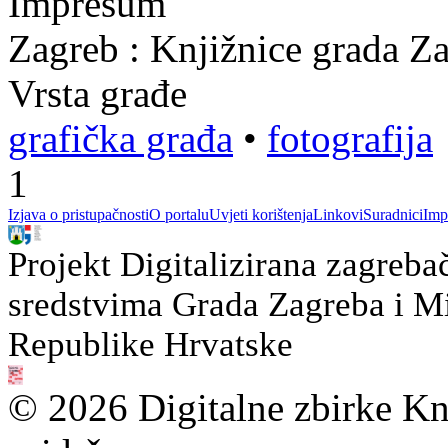
Impresum
Zagreb : Knjižnice grada Z
Vrsta građe
grafička građa
•
fotografija
1
Izjava o pristupačnosti
O portalu
Uvjeti korištenja
Linkovi
Suradnici
Imp
Projekt Digitalizirana zagreba
sredstvima Grada Zagreba i Min
Republike Hrvatske
© 2026 Digitalne zbirke Kn